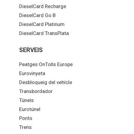
DieselCard Recharge
DieselCard Go B
DieselCard Platinum
DieselCard TransPlata
SERVEIS
Peatges OnTolls Europe
Eurovinyeta
Desbloqueig del vehícle
Transbordador
Túnels
Eurotúnel
Ponts
Trens