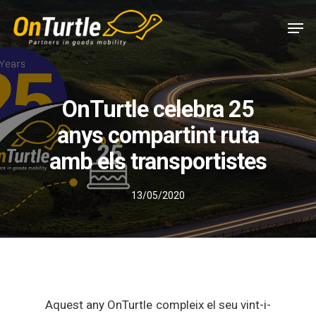
Skip
Men
to
main
content
OnTurtle celebra 25
anys compartint ruta
amb els transportistes
13/05/2020
Aquest any OnTurtle compleix el seu vint-i-