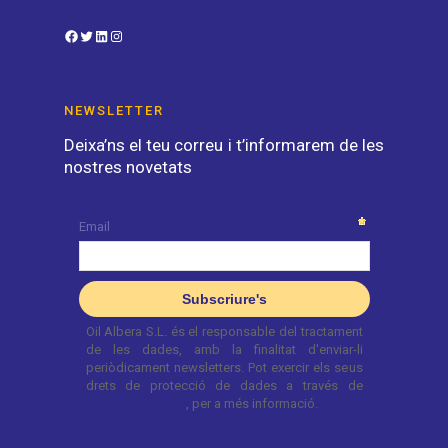
Facebook
Twitter
LinkedIn
Instagram
NEWSLETTER
Deixa’ns el teu correu i t’informarem de les
nostres novetats