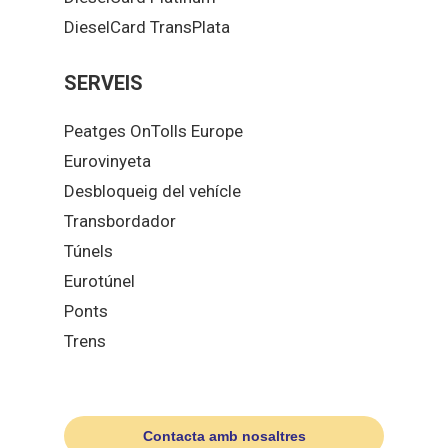
DieselCard TransPlata
SERVEIS
Peatges OnTolls Europe
Eurovinyeta
Desbloqueig del vehícle
Transbordador
Túnels
Eurotúnel
Ponts
Trens
Contacta amb nosaltres