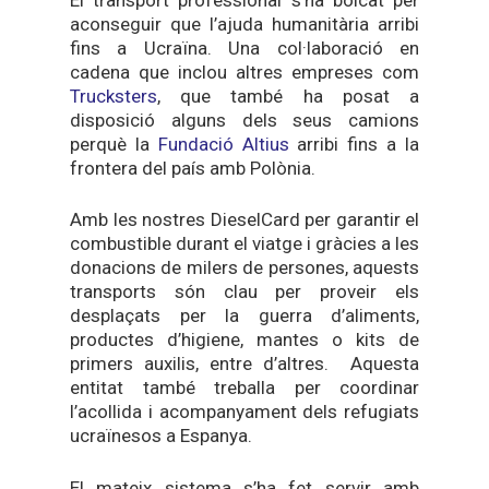
aconseguir que l’ajuda humanitària arribi
fins a Ucraïna. Una col·laboració en
cadena que inclou altres empreses com
Trucksters
, que també ha posat a
disposició alguns dels seus camions
perquè la
Fundació Altius
arribi fins a la
frontera del país amb Polònia.
Amb les nostres DieselCard per garantir el
combustible durant el viatge i gràcies a les
donacions de milers de persones, aquests
transports són clau per proveir els
desplaçats per la guerra d’aliments,
productes d’higiene, mantes o kits de
primers auxilis, entre d’altres. Aquesta
entitat també treballa per coordinar
l’acollida i acompanyament dels refugiats
ucraïnesos a Espanya.
El mateix sistema s’ha fet servir amb