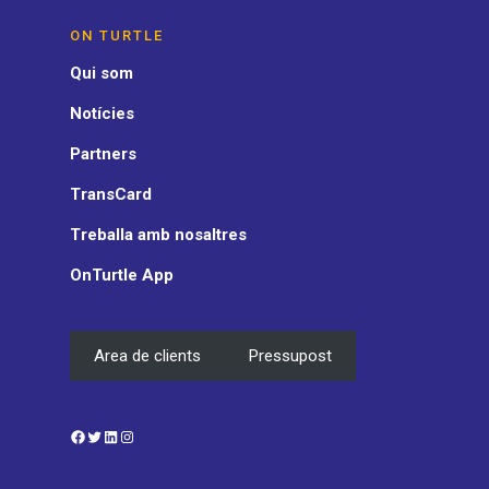
ON TURTLE
Qui som
Notícies
Partners
TransCard
Treballa amb nosaltres
OnTurtle App
Area de clients
Pressupost
Facebook
Twitter
LinkedIn
Instagram