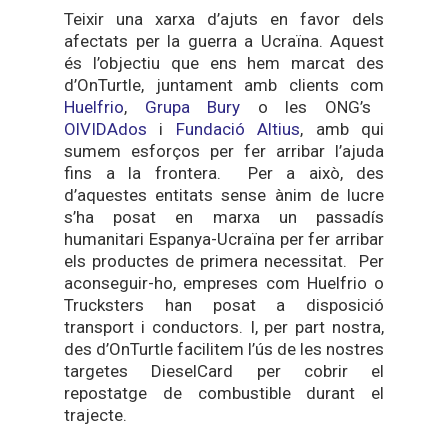
Teixir una xarxa d’ajuts en favor dels
afectats per la guerra a Ucraïna. Aquest
és l’objectiu que ens hem marcat des
d’OnTurtle, juntament amb clients com
Huelfrio
,
Grupa Bury
o les ONG’s
OlVIDAdos
i
Fundació Altius
, amb qui
sumem esforços per fer arribar l’ajuda
fins a la frontera. Per a això, des
d’aquestes entitats sense ànim de lucre
s’ha posat en marxa un passadís
humanitari Espanya-Ucraïna per fer arribar
els productes de primera necessitat. Per
aconseguir-ho, empreses com Huelfrio o
Trucksters han posat a disposició
transport i conductors. I, per part nostra,
des d’OnTurtle facilitem l’ús de les nostres
targetes DieselCard per cobrir el
repostatge de combustible durant el
trajecte.