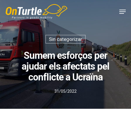
Skip
Men
to
main
content
Sin categorizar
Sumem esforços per
ajudar els afectats pel
conflicte a Ucraïna
31/05/2022