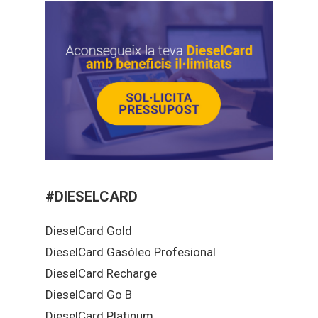
#DIESELCARD
DieselCard Gold
DieselCard Gasóleo Profesional
DieselCard Recharge
DieselCard Go B
DieselCard Platinum