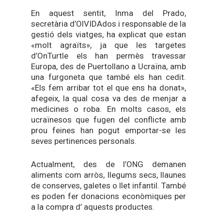
En aquest sentit, Inma del Prado,
secretària d’OlVIDAdos i responsable de la
gestió dels viatges, ha explicat que estan
«molt agraïts», ja que les targetes
d’OnTurtle els han permès travessar
Europa, des de Puertollano a Ucraïna, amb
una furgoneta que també els han cedit.
«Els fem arribar tot el que ens ha donat»,
afegeix, la qual cosa va des de menjar a
medicines o roba. En molts casos, els
ucraïnesos que fugen del conflicte amb
prou feines han pogut emportar-se les
seves pertinences personals.
Actualment, des de l’ONG demanen
aliments com arròs, llegums secs, llaunes
de conserves, galetes o llet infantil. També
es poden fer donacions econòmiques per
a la compra d’ aquests productes.