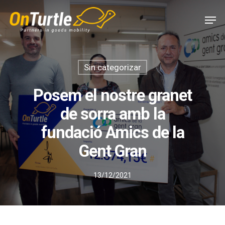
Skip
Men
to
main
content
Sin categorizar
Posem el nostre granet
de sorra amb la
fundació Amics de la
Gent Gran
13/12/2021