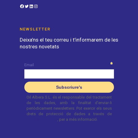
Facebook
Twitter
LinkedIn
Instagram
NEWSLETTER
Deixa’ns el teu correu i t’informarem de les
nostres novetats