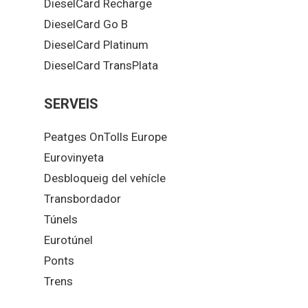
DieselCard Recharge
DieselCard Go B
DieselCard Platinum
DieselCard TransPlata
SERVEIS
Peatges OnTolls Europe
Eurovinyeta
Desbloqueig del vehícle
Transbordador
Túnels
Eurotúnel
Ponts
Trens