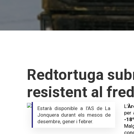
Redtortuga sub
resistent al fr
L’
Àr
Estarà disponible a l’AS de La
per 
Jonquera durant els mesos de
-18
desembre, gener i febrer.
Mal
cong