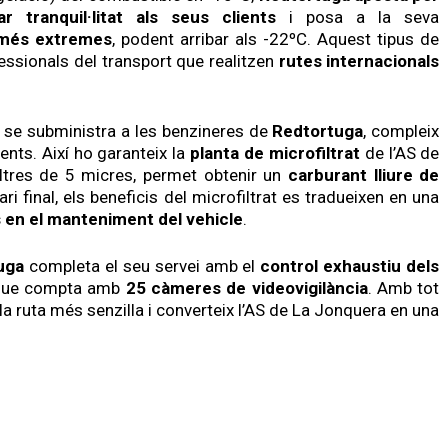
ar tranquil·litat als seus clients
i posa a la seva
 més extremes
, podent arribar als -22ºC. Aquest tipus de
fessionals del transport que realitzen
rutes internacionals
se subministra a les benzineres de
Redtortuga
, compleix
nts. Així ho garanteix la
planta de microfiltrat
de l’AS de
ltres de 5 micres, permet obtenir un
carburant lliure de
uari final, els beneficis del microfiltrat es tradueixen en una
s en el manteniment del vehicle
.
uga
completa el seu servei amb el
control exhaustiu dels
 que compta amb
25 càmeres de videovigilància
. Amb tot
la ruta més senzilla i converteix l’AS de La Jonquera en una