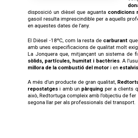
don
disposició un dièsel que aguanta
condicions
gasoil resulta imprescindible per a aquells pro
en aquestes dates de l’any.
El Dièsel -18ºC, com la resta de
carburant
que 
amb unes especificacions de qualitat molt exige
La Jonquera que, mitjançant un sistema de fi
sòlids, partícules, humitat i bactèries
. A l’us
millora de la combustió del motor
i en
estalvi
A més d’un producte de gran qualitat,
Redtort
repostatges
i amb un
pàrquing
per a clients
això, Redtortuga compleix amb l’objectiu de fer 
segona llar per als professionals del transport.