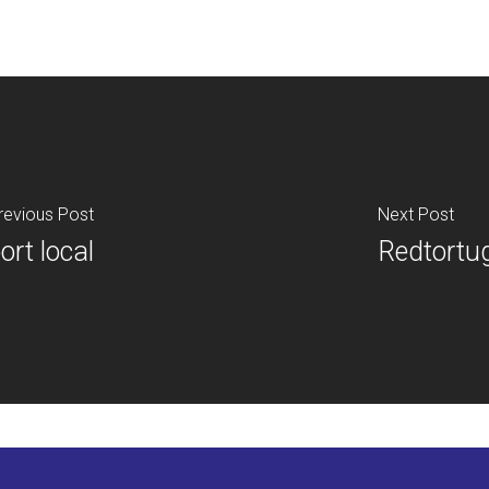
revious Post
Next Post
ort local
Redtortu