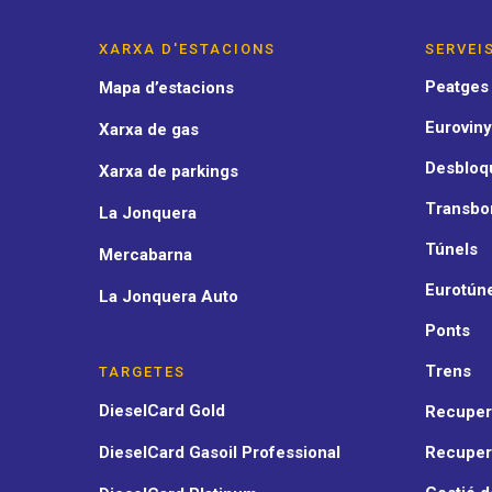
XARXA D'ESTACIONS
SERVEI
Peatges
Mapa d’estacions
Euroviny
Xarxa de gas
Desbloqu
Xarxa de parkings
Transbo
La Jonquera
Túnels
Mercabarna
Eurotún
La Jonquera Auto
Ponts
Trens
TARGETES
DieselCard Gold
Recupera
DieselCard Gasoil Professional
Recuper