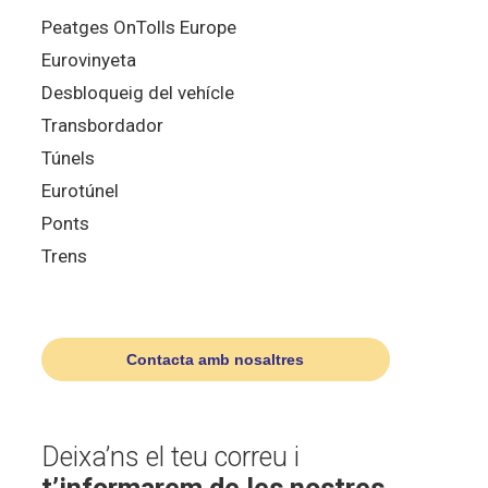
Peatges OnTolls Europe
Eurovinyeta
Desbloqueig del vehícle
Transbordador
Túnels
Eurotúnel
Ponts
Trens
Contacta amb nosaltres
Deixa’ns el teu correu i