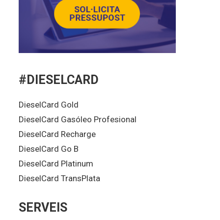
#DIESELCARD
DieselCard Gold
DieselCard Gasóleo Profesional
DieselCard Recharge
DieselCard Go B
DieselCard Platinum
DieselCard TransPlata
SERVEIS