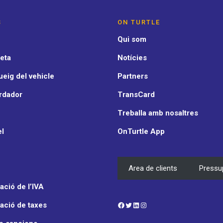
S
ON TURTLE
Qui som
eta
Notícies
eig del vehicle
Partners
rdador
TransCard
Treballa amb nosaltres
el
OnTurtle App
Area de clients
Pressu
ció de l’IVA
Facebook
Twitter
LinkedIn
Instagram
ació de taxes