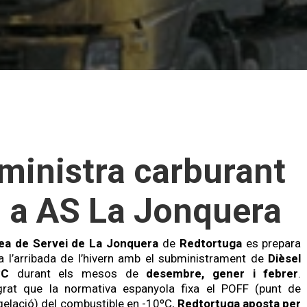
ministra carburant
ed a AS La Jonquera
ea de Servei de La Jonquera
de
Redtortuga
es prepara
a l’arribada de l’hivern amb el subministrament de
Dièsel
ºC
durant els mesos de
desembre, gener i febrer
.
grat que la normativa espanyola fixa el POFF (punt de
elació) del combustible en -10ºC,
Redtortuga
aposta per