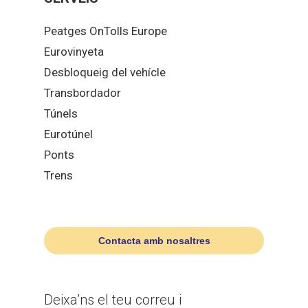
Peatges OnTolls Europe
Eurovinyeta
Desbloqueig del vehícle
Transbordador
Túnels
Eurotúnel
Ponts
Trens
Contacta amb nosaltres
Deixa’ns el teu correu i