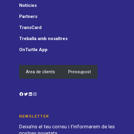
Notícies
Partners
TransCard
Treballa amb nosaltres
OnTurtle App
Area de clients
Pressupost
Facebook
Twitter
LinkedIn
Instagram
NEWSLETTER
Deixa’ns el teu correu i t’informarem de les
nostres novetats