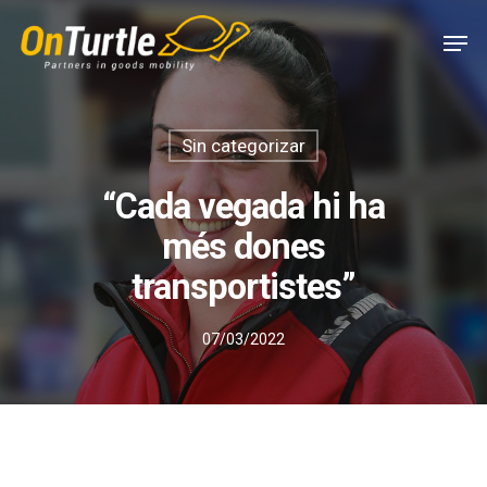
Skip
Men
to
main
content
Sin categorizar
“Cada vegada hi ha
més dones
transportistes”
07/03/2022