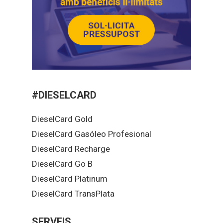
#DIESELCARD
DieselCard Gold
DieselCard Gasóleo Profesional
DieselCard Recharge
DieselCard Go B
DieselCard Platinum
DieselCard TransPlata
SERVEIS