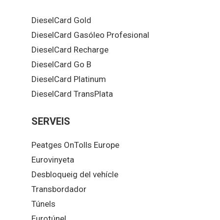
DieselCard Gold
DieselCard Gasóleo Profesional
DieselCard Recharge
DieselCard Go B
DieselCard Platinum
DieselCard TransPlata
SERVEIS
Peatges OnTolls Europe
Eurovinyeta
Desbloqueig del vehícle
Transbordador
Túnels
Eurotúnel