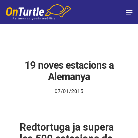
Skip
Men
to
main
content
19 noves estacions a
Alemanya
07/01/2015
Redtortuga ja supera