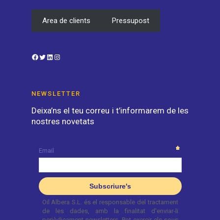
Area de clients
Pressupost
Facebook
Twitter
LinkedIn
Instagram
NEWSLETTER
Deixa’ns el teu correu i t’informarem de les
nostres novetats